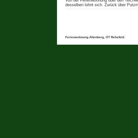
Von der Ferienwohnung über den Teichwe
desselben lohnt sich. Zurück über Putz
Ferienwohnung Altenberg, OT Rehefeld
.