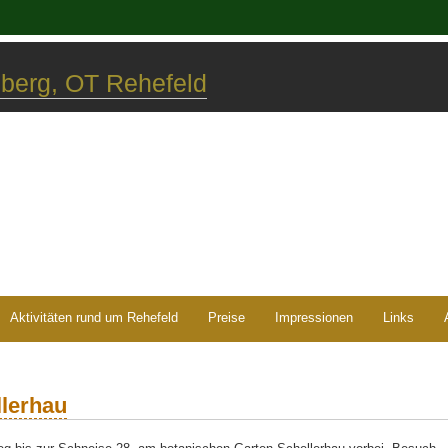
berg, OT Rehefeld
Aktivitäten rund um Rehefeld
Preise
Impressionen
Links
lerhau