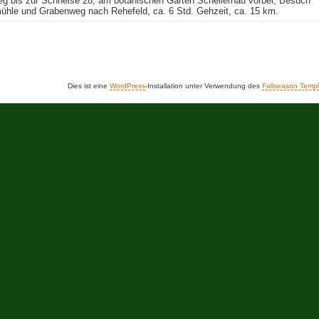
g bis zur Schneise 28, am botanischen Garten Schellerhau vorbei, Besuch
mühle und Grabenweg nach Rehefeld, ca. 6 Std. Gehzeit, ca. 15 km.
Dies ist eine
WordPress
-Installation unter Verwendung des
Fallseason Templ