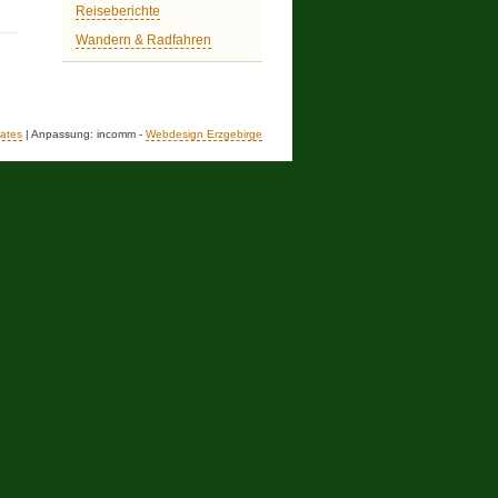
Reiseberichte
Wandern & Radfahren
ates
| Anpassung: incomm -
Webdesign Erzgebirge