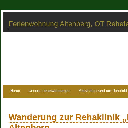
Ferienwohnung Altenberg, OT Rehef
Home
Unsere Ferienwohnungen
Aktivitäten rund um Rehefeld
Wanderung zur Rehaklinik „
Altenberg